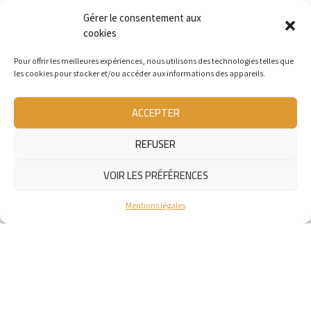
Entrons en contact
Gérer le consentement aux
cookies
Nom*
Pour offrir les meilleures expériences, nous utilisons des technologies telles que
les cookies pour stocker et/ou accéder aux informations des appareils.
ACCEPTER
Email*
REFUSER
VOIR LES PRÉFÉRENCES
Tél.
Mentions légales
Sujet